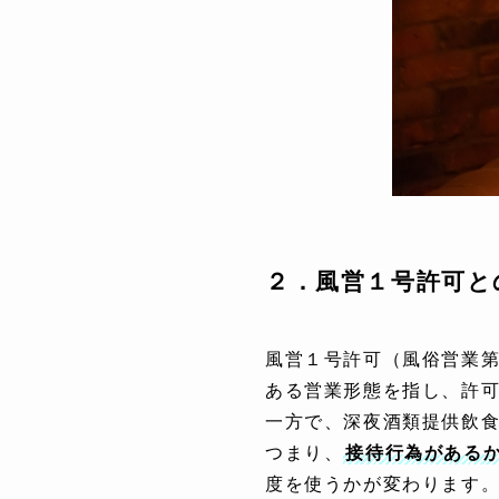
２．風営１号許可と
風営１号許可（風俗営業
ある営業形態を指し、許
一方で、深夜酒類提供飲
つまり、
接待行為がある
度を使うかが変わります