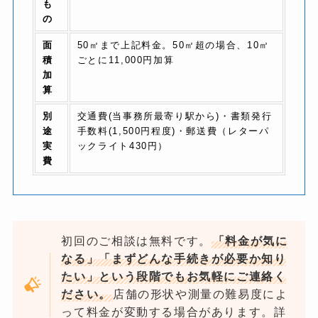
も
の
面
50㎡まで上記料金。50㎡超の場合、10㎡
積
ごとに11,000円加算
加
算
別
交通費(当事務所最寄り駅から)・書類発行
途
手数料(1,500円程度)・郵送費（レターパ
実
ックライト430円）
費
初回のご相談は無料です。
「料金が気に
なる」「まずどんな手続きが必要か知り
たい」という段階でもお気軽にご連絡く
ださい。
店舗の形状や測量の難易度によ
って料金が変動する場合があります。詳