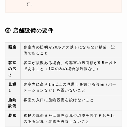
す。
② 店舗設備の要件
照度
客室内の照明が20ルクス以下にならない構造・設
備であること
客室
客室が複数ある場合、各客室の床面積が9.5㎡以上
の広
であること（1室のみの場合は制限なし）
さ
見通
客室内に高さ1m以上の見通しを妨げる設備（パー
し
テーションなど）を置かないこと
施錠
客室の入口に施錠設備を設けないこと
設備
装飾
善良の風俗または清浄な風俗環境を害するおそれ
のある写真・装飾を設置しないこと