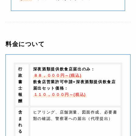
料金
について
行
深夜酒類提供飲食店届出のみ：
政
８８，０００円～(税込)
書
飲食店営業許可申請+深夜酒類提供飲食店
士
届出セット価格：
報
１１０，０００円～(税込)
酬
含
ヒアリング、店舗測量、図面作成、必要書
ま
類の確認、警察署への届出（代理提出）
れ
る